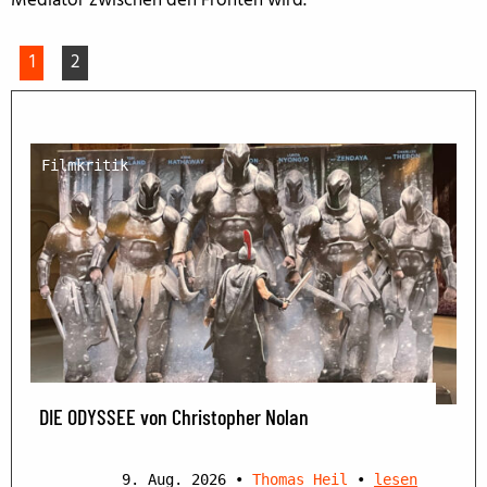
Mediator zwischen den Fronten wird.
1
2
Filmkritik
DIE ODYSSEE von Christopher Nolan
9. Aug. 2026
•
Thomas Heil
•
lesen