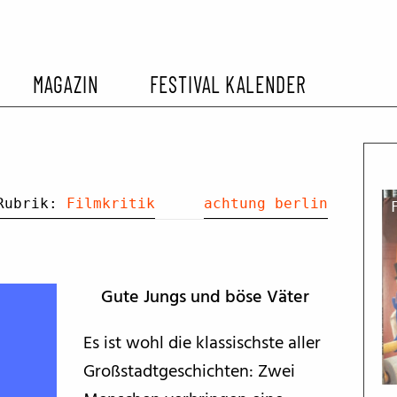
MAGAZIN
FESTIVAL KALENDER
L KALENDER
VORBERICHTE
SOMMERKINO
EHEMALIGER FILMFESTIVALS
FESTIVALBERICHTE
Rubrik:
Filmkritik
achtung berlin
INTERVIEWS
Gute Jungs und böse Väter
FILMKRITIKEN
Es ist wohl die klassischste aller
Großstadtgeschichten: Zwei
FILM- UND SERIEN-TIPPS