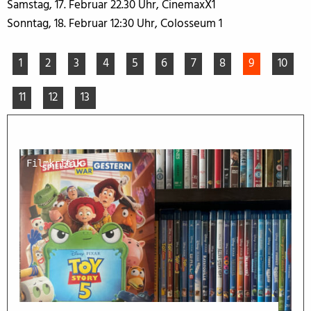
Samstag, 17. Februar 22.30 Uhr, CinemaxX1
Sonntag, 18. Februar 12:30 Uhr, Colosseum 1
1
2
3
4
5
6
7
8
9
10
11
12
13
Filmkritik