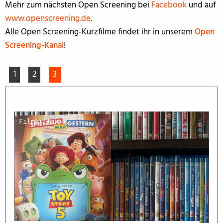
Mehr zum nächsten Open Screening bei
Facebook
und auf
www.openscreening.de
.
Alle Open Screening-Kurzfilme findet ihr in unserem
Open
Screening-Kanal
!
1
2
3
Filmkritik