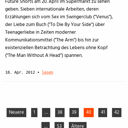
Future Shorts am 20. April im Supermarkt zu sehen
geben. Sieben internationale Arbeiten, deren
Erzählungen sich vom Sex im Swingerclub ("Venus"),
der Liebe zum Buch ("To Die By Your Side") über
Teenagerliebe in Zeiten moderner
Kommunikationsmittel ("The Arm") bis hin zur
existenziellen Betrachtung des Lebens ohne Kopf
("The Man Without A Head") spannen.
18. Apr. 2012
•
lesen
Neuere
1
…
38
39
40
41
42
…
53
Ältere