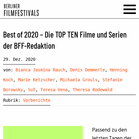
Best of 2020 – Die TOP TEN Filme und Serien
der BFF-Redaktion
29. Dez. 2020
von:
Bianca Jasmina Rauch
,
Denis Demmerle
,
Henning
Koch
,
Marie Ketzscher
,
Michaela Grouls
,
Stefanie
Borowsky
,
SuT
,
Teresa Vena
,
Theresa Rodewald
Rubrik:
Vorberichte
Passend zu den
letzten Tagen der