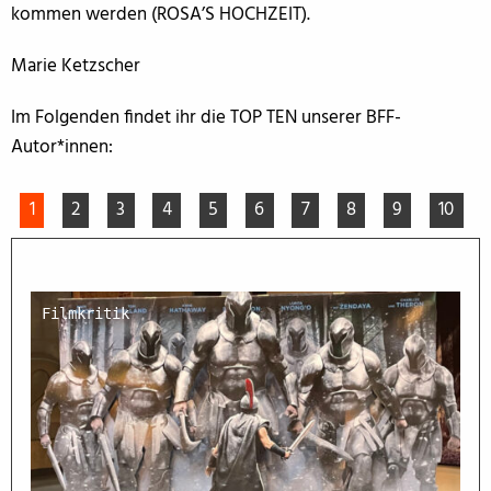
kommen werden (ROSA’S HOCHZEIT).
Marie Ketzscher
Im Folgenden findet ihr die TOP TEN unserer BFF-
Autor*innen:
1
2
3
4
5
6
7
8
9
10
Filmkritik