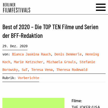
Best of 2020 – Die TOP TEN Filme und Serien
der BFF-Redaktion
29. Dez. 2020
von:
Bianca Jasmina Rauch
,
Denis Demmerle
,
Henning
Koch
,
Marie Ketzscher
,
Michaela Grouls
,
Stefanie
Borowsky
,
SuT
,
Teresa Vena
,
Theresa Rodewald
Rubrik:
Vorberichte
Filme:
THE JOKER (USA