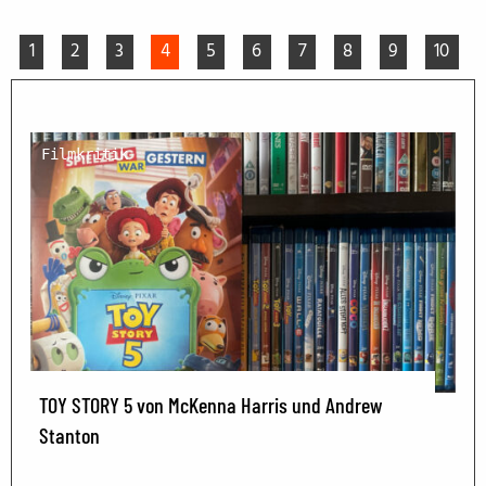
1
2
3
4
5
6
7
8
9
10
Filmkritik
TOY STORY 5 von McKenna Harris und Andrew
Stanton