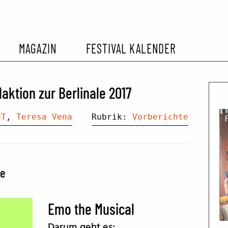
MAGAZIN
FESTIVAL KALENDER
L KALENDER
VORBERICHTE
SOMMERKINO
ktion zur Berlinale 2017
EHEMALIGER FILMFESTIVALS
FESTIVALBERICHTE
uT
,
Teresa Vena
Rubrik:
Vorberichte
INTERVIEWS
le
FILMKRITIKEN
Emo the Musical
FILM- UND SERIEN-TIPPS
Darum geht es: