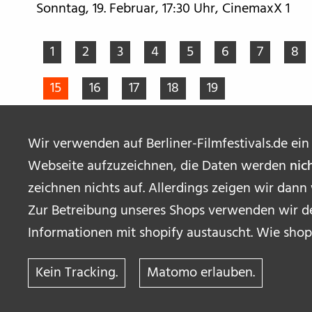
Sonntag, 19. Februar, 17:30 Uhr, CinemaxX 1
1
2
3
4
5
6
7
8
15
16
17
18
19
Wir verwenden auf Berliner-Filmfestivals.de ein
Webseite aufzuzeichnen, die Daten werden
nic
zeichnen nichts auf. Allerdings zeigen wir dann
Zur Betreibung unseres Shops verwenden wir de
Informationen mit shopify austauscht. Wie shop
Kein Tracking.
Matomo erlauben.