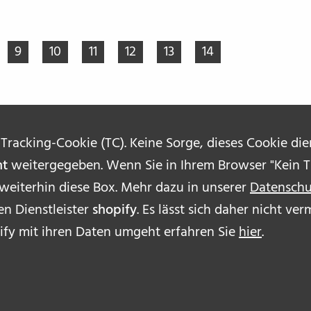
9
10
11
12
13
14
 Tracking-Cookie (TC). Keine Sorge, dieses Cookie di
ht
weitergegeben. Wenn Sie in Ihrem Browser "Kein Tr
 weiterhin diese Box. Mehr dazu in unserer
Datenschu
n Dienstleister
shopify
. Es lässt sich daher nicht v
ÜBE
ify mit ihren Daten umgeht erfahren Sie
hier
.
AUT
IMP
DAT