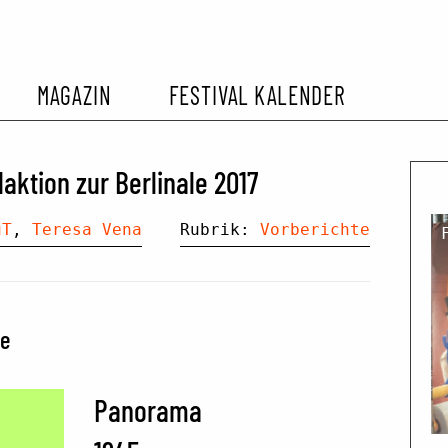
MAGAZIN
FESTIVAL KALENDER
L KALENDER
VORBERICHTE
SOMMERKINO
ktion zur Berlinale 2017
EHEMALIGER FILMFESTIVALS
FESTIVALBERICHTE
uT
,
Teresa Vena
Rubrik:
Vorberichte
INTERVIEWS
le
FILMKRITIKEN
Panorama
FILM- UND SERIEN-TIPPS