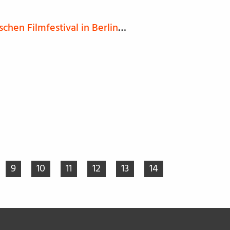
schen Filmfestival in Berlin
…
9
10
11
12
13
14