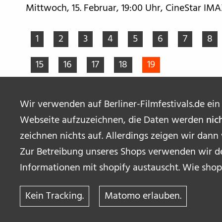
Mittwoch, 15. Februar, 19:00 Uhr, CineStar IM
1
2
3
4
5
6
7
8
15
16
17
18
19
Wir verwenden auf Berliner-Filmfestivals.de ein
Webseite aufzuzeichnen, die Daten werden
nic
zeichnen nichts auf. Allerdings zeigen wir dann
Zur Betreibung unseres Shops verwenden wir de
Informationen mit shopify austauscht. Wie shop
Kein Tracking.
Matomo erlauben.