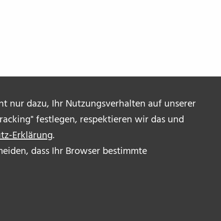
ent nur dazu, Ihr Nutzungsverhalten auf unserer
acking" festlegen, respektieren wir das und
tz-Erklärung
.
ermeiden, dass Ihr Browser bestimmte
R UNS
OR_INNEN
RESSUM & DISCLAIMER
ENSCHUTZERKLÄRUNG