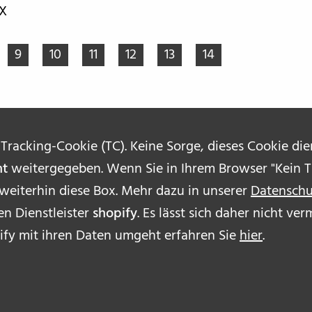
AX
9
10
11
12
13
14
 Tracking-Cookie (TC). Keine Sorge, dieses Cookie di
ht
weitergegeben. Wenn Sie in Ihrem Browser "Kein Tr
 weiterhin diese Box. Mehr dazu in unserer
Datenschu
n Dienstleister
shopify
. Es lässt sich daher nicht v
ÜBE
ify mit ihren Daten umgeht erfahren Sie
hier
.
AUT
IMP
DAT