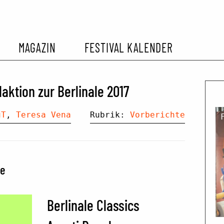
MAGAZIN
FESTIVAL KALENDER
L KALENDER
VORBERICHTE
SOMMERKINO
ktion zur Berlinale 2017
EHEMALIGER FILMFESTIVALS
FESTIVALBERICHTE
uT
,
Teresa Vena
Rubrik:
Vorberichte
INTERVIEWS
le
FILMKRITIKEN
Berlinale Classics
FILM- UND SERIEN-TIPPS